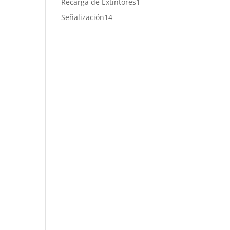
1
Recarga de Extintores
1
producto
14
Señalización
14
productos