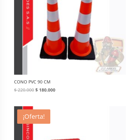
CONO PVC 90 CM
Original
Current
$
220.000
$
180.000
price
price
was:
is:
$ 220.000.
$ 180.000.
¡Oferta!