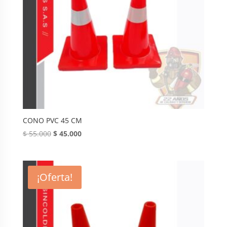
CONO PVC 45 CM
Original
Current
$
55.000
$
45.000
price
price
was:
is:
$ 55.000.
$ 45.000.
¡Oferta!