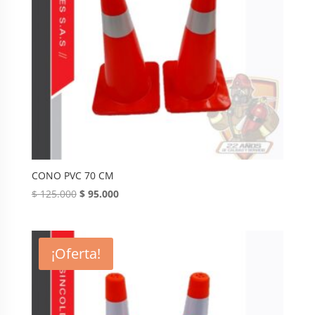
CONO PVC 70 CM
Original
Current
$
125.000
$
95.000
price
price
was:
is:
$ 125.000.
$ 95.000.
¡Oferta!