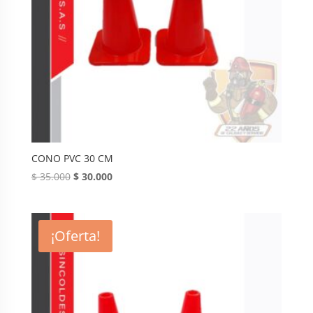
CONO PVC 30 CM
Original
Current
$
35.000
$
30.000
price
price
was:
is:
$ 35.000.
$ 30.000.
¡Oferta!