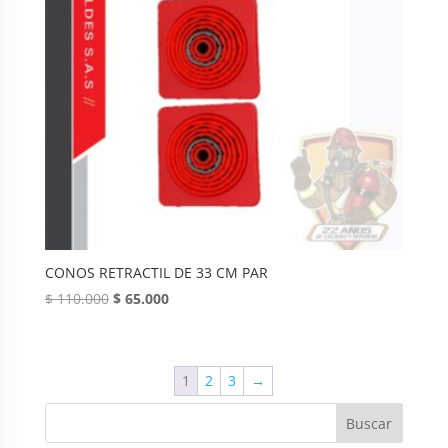
CONOS RETRACTIL DE 33 CM PAR
Original
Current
$
110.000
$
65.000
price
price
was:
is:
$ 110.000.
$ 65.000.
1
2
3
→