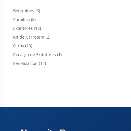
6
Botiquines
6
productos
8
Camillas
8
productos
18
Extintores
18
productos
2
Kit de Carretera
2
productos
23
Otros
23
productos
1
Recarga de Extintores
1
producto
14
Señalización
14
productos