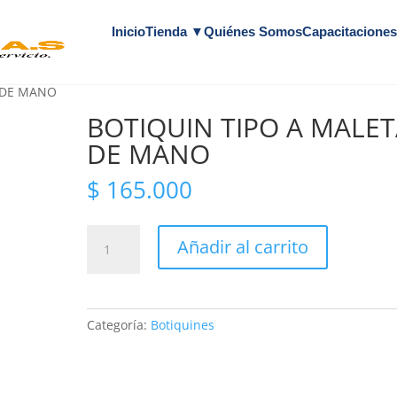
Inicio
Tienda ▼
Quiénes Somos
Capacitacione
A DE MANO
BOTIQUIN TIPO A MALE
DE MANO
$
165.000
BOTIQUIN
Añadir al carrito
TIPO
A
MALETA
DE
Categoría:
Botiquines
MANO
cantidad