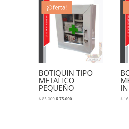
¡Oferta!
BOTIQUIN TIPO
BO
METALICO
M
PEQUEÑO
IN
Original
Current
$
85.000
$
75.000
$
16
price
price
was:
is:
$ 85.000.
$ 75.000.