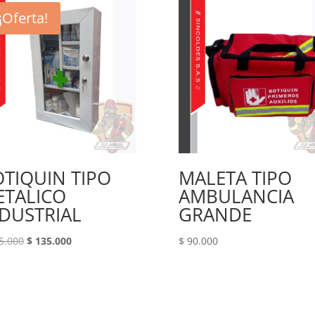
¡Oferta!
TIQUIN TIPO
MALETA TIPO
ETALICO
AMBULANCIA
DUSTRIAL
GRANDE
Original
Current
5.000
$
135.000
$
90.000
price
price
was:
is:
$ 165.000.
$ 135.000.