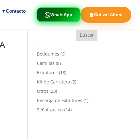
s ▼
Contacto
WhatsApp
Cotizar Ahora
TA
6
Botiquines
6
productos
8
Camillas
8
productos
18
Extintores
18
productos
2
Kit de Carretera
2
productos
23
Otros
23
productos
1
Recarga de Extintores
1
producto
14
Señalización
14
productos