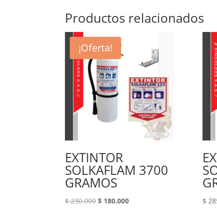
Productos relacionados
¡Oferta!
EXTINTOR
EX
SOLKAFLAM 3700
S
GRAMOS
G
Original
Current
$
230.000
$
180.000
$
28
price
price