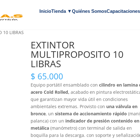
Inicio
Tienda ▼
Quiénes Somos
Capacitacione
 10 LIBRAS
EXTINTOR
MULTIPROPOSITO 10
LIBRAS
$
65.000
Equipo portátil ensamblado con
cilindro en lamina
acero Cold Rolled,
acabado en pintura electrostátic
que garantizan mayor vida útil en condiciones
ambientales extremas. Provisto con
una válvula en
bronce
, un
sistema de accionamiento rápido
(mani
palanca) con un
indicador de presión contenido en
metálica
(manómetro) con terminal de salida en
boquilla para la descarga. con soporte y señalizació