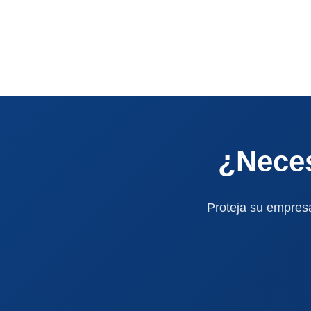
was:
is:
$ 230.000.
$ 180.000.
¿Neces
Proteja su empresa