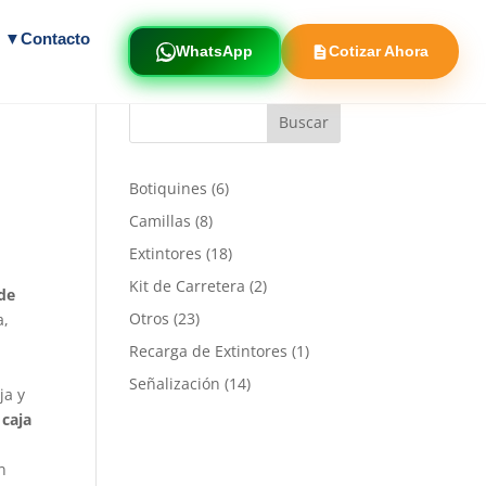
s ▼
Contacto
WhatsApp
Cotizar Ahora
6
Botiquines
6
productos
8
Camillas
8
productos
18
Extintores
18
productos
2
Kit de Carretera
2
 de
productos
23
Otros
23
a,
productos
1
Recarga de Extintores
1
producto
14
Señalización
14
ja y
productos
 caja
n