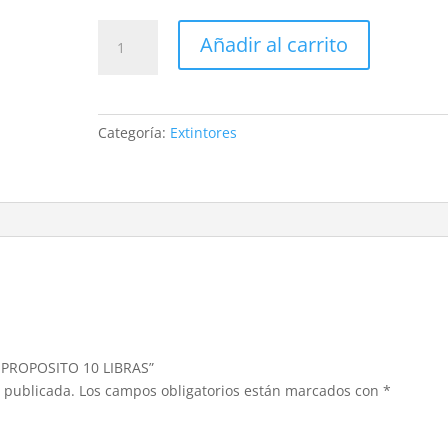
EXTINTOR
Añadir al carrito
MULTIPROPOSITO
10
LIBRAS
cantidad
Categoría:
Extintores
TIPROPOSITO 10 LIBRAS”
á publicada.
Los campos obligatorios están marcados con
*