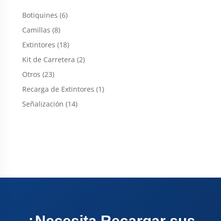
6
Botiquines
6
productos
8
Camillas
8
productos
18
Extintores
18
productos
2
Kit de Carretera
2
productos
23
Otros
23
productos
1
Recarga de Extintores
1
producto
14
Señalización
14
productos
¿Necesita Recargar sus