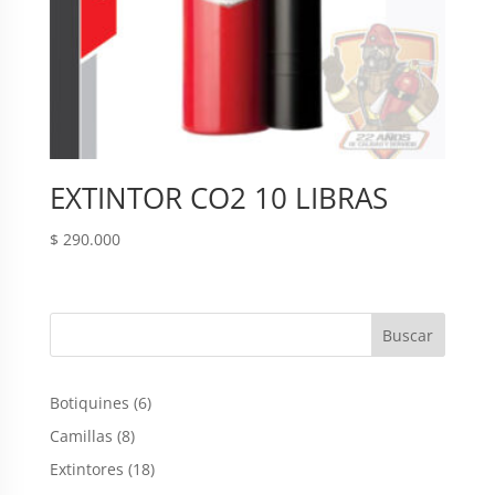
EXTINTOR CO2 10 LIBRAS
$
290.000
6
Botiquines
6
productos
8
Camillas
8
productos
18
Extintores
18
productos