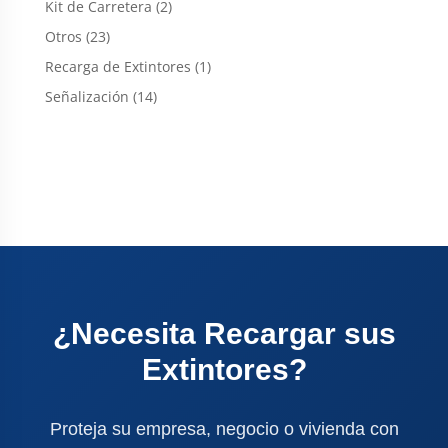
2
Kit de Carretera
2
productos
23
Otros
23
productos
1
Recarga de Extintores
1
producto
14
Señalización
14
productos
¿Necesita Recargar sus
Extintores?
Proteja su empresa, negocio o vivienda con