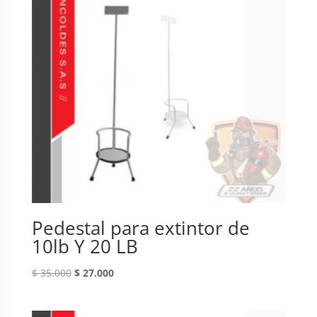
Pedestal para extintor de
10lb Y 20 LB
Original
Current
$
35.000
$
27.000
price
price
was:
is: