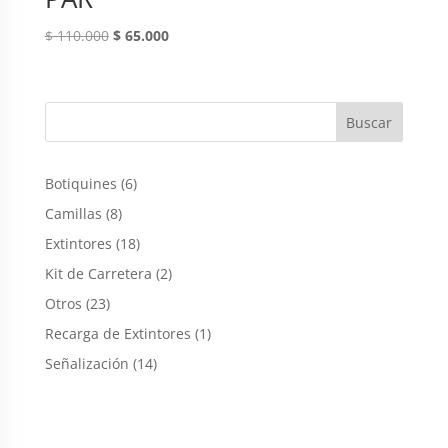
Original
Current
$
110.000
$
65.000
price
price
was:
is:
$ 110.000.
$ 65.000.
6
Botiquines
6
productos
8
Camillas
8
productos
18
Extintores
18
productos
2
Kit de Carretera
2
productos
23
Otros
23
productos
1
Recarga de Extintores
1
producto
14
Señalización
14
productos