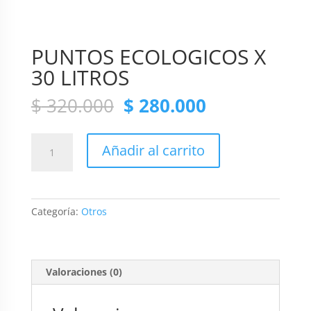
PUNTOS ECOLOGICOS X
30 LITROS
Original
Current
$
320.000
$
280.000
price
price
was:
is:
PUNTOS
$ 320.000.
$ 280.000.
Añadir al carrito
ECOLOGICOS
X
30
LITROS
Categoría:
Otros
cantidad
Valoraciones (0)