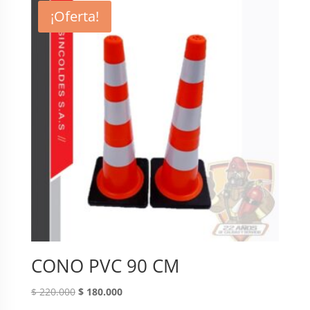
$ 35.000.
$ 27.000.
¡Oferta!
CONO PVC 90 CM
Original
Current
$
220.000
$
180.000
price
price