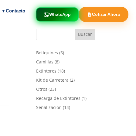
s ▼
Contacto
WhatsApp
Cotizar Ahora
5
6
Botiquines
6
productos
8
Camillas
8
productos
18
Extintores
18
productos
2
Kit de Carretera
2
productos
23
Otros
23
productos
1
Recarga de Extintores
1
producto
14
Señalización
14
productos