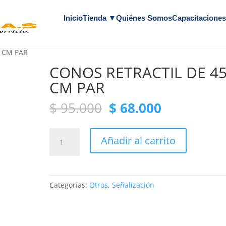
Inicio
Tienda ▼
Quiénes Somos
Capacitacione
5 CM PAR
CONOS RETRACTIL DE 4
CM PAR
Original
Current
$
95.000
$
68.000
price
price
was:
is:
CONOS
$ 95.000.
$ 68.000.
Añadir al carrito
RETRACTIL
DE
45
CM
Categorías:
Otros
,
Señalización
PAR
cantidad