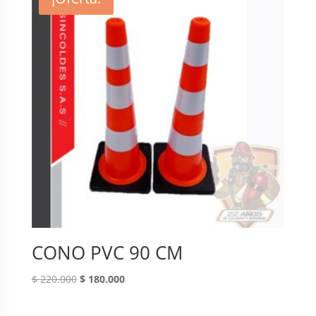
CONO PVC 90 CM
Original
Current
$
220.000
$
180.000
price
price
was:
is: