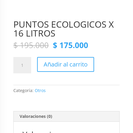
PUNTOS ECOLOGICOS X
16 LITROS
Original
Current
$
195.000
$
175.000
price
price
was:
is:
PUNTOS
$ 195.000.
$ 175.000.
Añadir al carrito
ECOLOGICOS
X
16
LITROS
Categoría:
Otros
cantidad
Valoraciones (0)