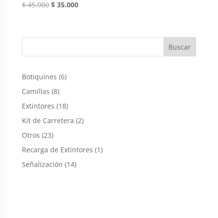
Original
Current
$
45.000
$
35.000
price
price
was:
is:
$ 45.000.
$ 35.000.
6
Botiquines
6
productos
8
Camillas
8
productos
18
Extintores
18
productos
2
Kit de Carretera
2
productos
23
Otros
23
productos
1
Recarga de Extintores
1
producto
14
Señalización
14
productos