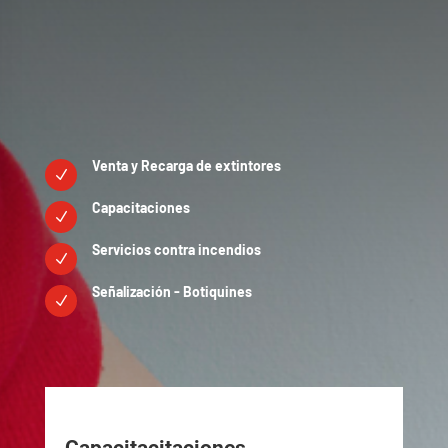
Venta y Recarga de extintores
N
Capacitaciones
N
Servicios contra incendios
N
Señalización - Botiquines
N