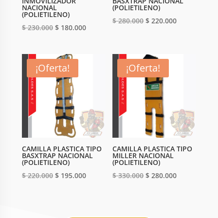
INMOVILIZADOR
BASXTRAP NACIONAL
NACIONAL
(POLIETILENO)
(POLIETILENO)
Original
Current
$
280.000
$
220.000
Original
Current
$
230.000
$
180.000
price
price
price
price
was:
is:
was:
is:
$ 280.000.
$ 220.000.
$ 230.000.
$ 180.000.
¡Oferta!
¡Oferta!
CAMILLA PLASTICA TIPO
CAMILLA PLASTICA TIPO
BASXTRAP NACIONAL
MILLER NACIONAL
(POLIETILENO)
(POLIETILENO)
Original
Current
Original
Current
$
220.000
$
195.000
$
330.000
$
280.000
price
price
price
price
was:
is:
was:
is:
$ 220.000.
$ 195.000.
$ 330.000.
$ 280.000.