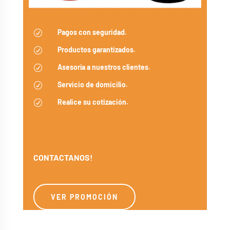
Pagos con seguridad.
R
Productos garantizados.
R
Asesoría a nuestros clientes.
R
Servicio de domicilio.
R
Realice su cotización.
R
CONTACTANOS!
VER PROMOCIÓN